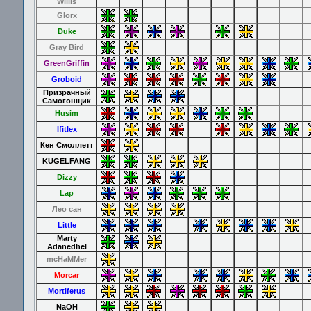
Willis
Glorx
Duke
Gray Bird
GreenGriffin
Groboid
Призрачный
Самогонщик
Husim
Ifitlex
Кен Смоллетт
KUGELFANG
Dizzy
Lap
Лео сан
Little
Marty
Adanedhel
mcHaMMer
Morcar
Mortiferus
NaOH