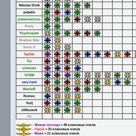
Nikolas Dreik
paladin
palamnaersus
Profy
Psychopath
Shadow Man
Sonic X
TauSer
Tur
u1timate
VC696
very hard
WarrioR
Romeo
Yurij
z00luswrk
Че
-
Живая легенда
> 49 клановых очков
-
Герой
> 33 клановых очков
-
Воин
> 21 клановых очков