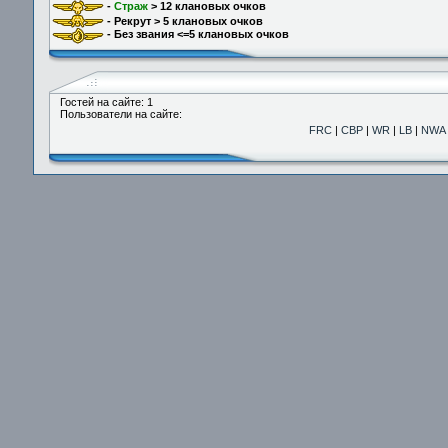
-
Страж
> 12 клановых очков
- Рекрут > 5 клановых очков
- Без звания <=5 клановых очков
Гостей на сайте: 1
Пользователи на сайте:
FRC
|
СВР
|
WR
|
LB
|
NWA