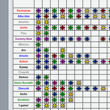
Kostoprav
Alba Ater
Seacher
storm
Flax
Gummy Bear
88factor
Ars
Arturio
Axiton
Бумер
Chaynik
Demon
Denis Russkih
Dimusik
Dofin
Excelsior
f gamer